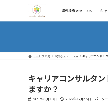
コ
ナ
ン
ビ
適性検査 ASK PLUS
キャ
テ
ゲ
ン
ー
ツ
シ
へ
ョ
ス
ン
キ
に
ッ
移
プ
動
サービス案内
お知らせ
career
キャリアコンサル
キャリアコンサルタン
ますか？
最
2017年5月10日
2022年12月15日
パーソニ
終