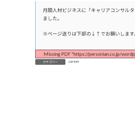
更
新
月間人材ビジネスに「キャリアコンサルタ
日
ました。
時
:
※ページ送りは下部の↓↑でお願いします
Missing PDF "https://personian.co.jp/word
career
カテゴリー