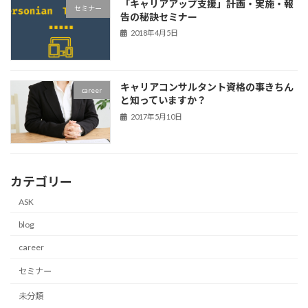
「キャリアアップ支援」計画・実施・報
セミナー
告の秘訣セミナー
2018年4月5日
キャリアコンサルタント資格の事きちん
career
と知っていますか？
2017年5月10日
カテゴリー
ASK
blog
career
セミナー
未分類