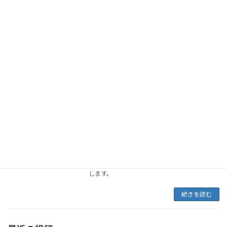
2018年4月5日
ベテランキャリアコンサルタントがキャリア形
成支援の「キモ」を伝授 日程：2018年4月20日
(金)時間：14：00-16：00場所：リスクモンス
ターセミナールーム ：東京都中央区2-16-
5 RMGビル3階主催：株式会 […]
続きを読む
キャリアコンサルタント資格の事きちん
career
と知っていますか？
2017年5月10日
月間人材ビジネスに「キャリアコンサルタント
資格の事きちんと知っていますか？」が掲載さ
れました。 ※ページ送りは下部の↓↑でお願い
します。
続きを読む