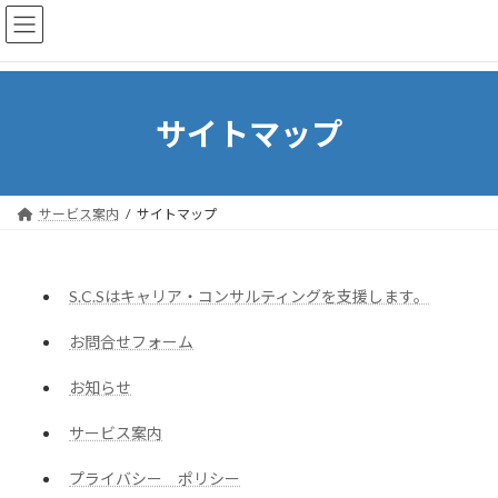
コ
ナ
ン
ビ
テ
ゲ
ン
ー
ツ
シ
へ
ョ
サイトマップ
ス
ン
キ
に
ッ
移
プ
動
サービス案内
サイトマップ
S.C.Sはキャリア・コンサルティングを支援します。
お問合せフォーム
お知らせ
サービス案内
プライバシー ポリシー