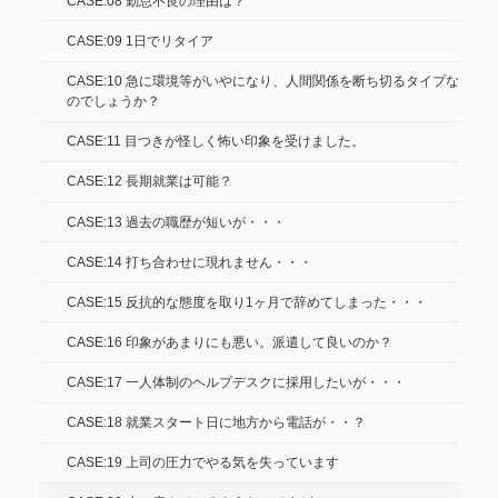
CASE:08 勤怠不良の理由は？
CASE:09 1日でリタイア
CASE:10 急に環境等がいやになり、人間関係を断ち切るタイプな
のでしょうか？
CASE:11 目つきが怪しく怖い印象を受けました。
CASE:12 長期就業は可能？
CASE:13 過去の職歴が短いが・・・
CASE:14 打ち合わせに現れません・・・
CASE:15 反抗的な態度を取り1ヶ月で辞めてしまった・・・
CASE:16 印象があまりにも悪い。派遣して良いのか？
CASE:17 一人体制のヘルプデスクに採用したいが・・・
CASE:18 就業スタート日に地方から電話が・・？
CASE:19 上司の圧力でやる気を失っています