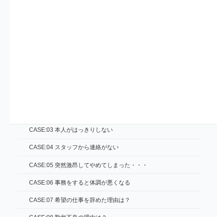
WNW：指導性/自尊心
NW：創造性/反発的
NNW：社交性/自己顕示
適性検査ASKを利用する時に覚えていただきたい6つのこと
適性検査ASK事例集
CASE:01 無銭飲食
CASE:02 途中リタイア
CASE:03 本人がはっきりしない
CASE:04 スタッフから連絡がない
CASE:05 突然激昂してやめてしまった・・・
CASE:06 事務をすると体調が悪くなる
CASE:07 希望の仕事を辞めた理由は？