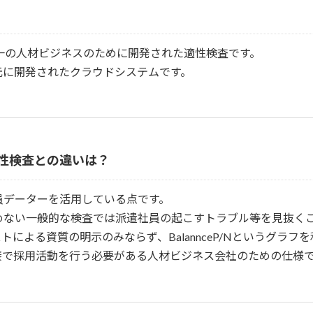
yは、日本で唯一の人材ビジネスのために開発された適性検査です。
aを元に開発されたクラウドシステムです。
と他の適性検査との違いは？
員データーを活用している点です。
めない一般的な検査では派遣社員の起こすトラブル等を見抜く
トによる資質の明示のみならず、BalannceP/Nというグラ
接で採用活動を行う必要がある人材ビジネス会社のための仕様