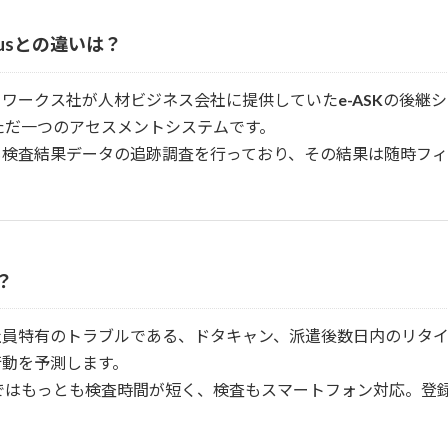
K Plusとの違いは？
ーワークス社が人材ビジネス会社に提供していた
e-ASK
の後継シ
ただ一つのアセスメントシステムです。
も検査結果データの追跡調査を行っており、その結果は随時フィ
は？
社員特有のトラブルである、ドタキャン、派遣後数日内のリタイ
の行動を予測します。
ではもっとも検査時間が短く、検査もスマートフォン対応。登
。