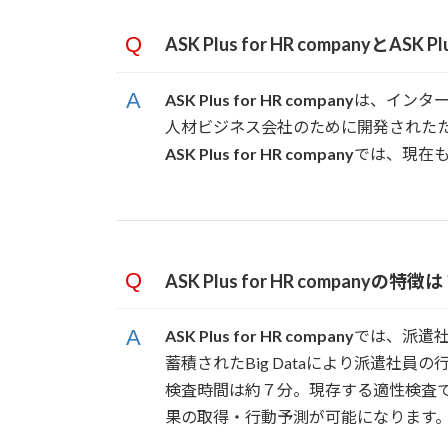
ASK Plus for HR companyとAS
ASK Plus for HR company
は、インタ
人材ビジネス会社のために開発された
ASK Plus for HR company
では、現在
ASK Plus for HR companyの特徴
ASK Plus for HR company
では、派遣
蓄積されたBig Dataにより派遣社員
検査時間は約７分。現存する適性検査
果の取得・行動予測が可能になります