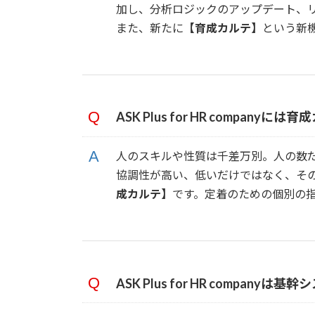
加し、分析ロジックのアップデート、
また、新たに
【育成カルテ】
という新
ASK Plus for HR company
には育成
人のスキルや性質は千差万別。人の数
協調性が高い、低いだけではなく、そ
成カルテ】
です。定着のための個別の
ASK Plus for HR company
は基幹シ