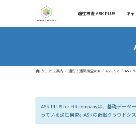
コ
ナ
ン
ビ
適性検査 ASK PLUS
キャ
テ
ゲ
ン
ー
ツ
シ
へ
ョ
ス
ン
キ
に
ッ
移
プ
動
サービス案内
適性・適職検査ASK
ASK Plus
ASK P
ASK PLUS for HR compan
っている適性検査e-ASKの後継クラウドシ