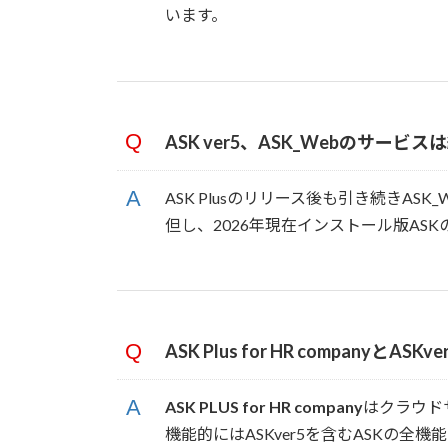
います。
ASK ver5、ASK_Webのサー
ASK Plusのリリース後も引き続きAS
但し、2026年現在インストール版ASK
ASK Plus for HR companyと
ASK PLUS for HR company
はクラウド
機能的にはASKver5を含むASKの全