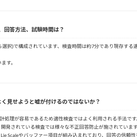
yの設問数、回答方法、試験時間は？
Qから選択)で構成されています、検査時間は約7分であり現存す
います。
よく見せようと嘘が付けるのではないか？
統計処理が容易であるため適性検査ではよく利用される手法で
く開発されている検査では様々な不正回答防止が施されていま
Lie Scaleやバッファー項目が組み込まれており、回答の信